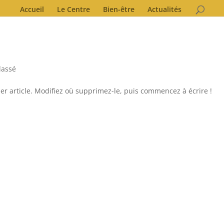
Accueil
Le Centre
Bien-être
Actualités
lassé
er article. Modifiez où supprimez-le, puis commencez à écrire !